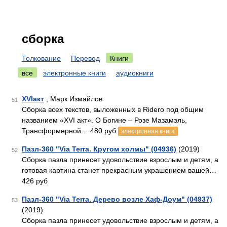
сборка
Толкование
Перевод
Книги
все
электронные книги
аудиокниги
XVIакт
, Марк Измайлов
51
Сборка всех текстов, выложенных в Ridero под общим
названием «XVI акт». О Богине – Розе Мазамэль,
Трансформерной… 480 руб
электронная книга
Пазл-360 "Via Terra. Кругом холмы" (04936)
(2019)
52
Сборка пазла принесет удовольствие взрослым и детям, а
готовая картина станет прекрасным украшением вашей…
426 руб
Пазл-360 "Via Terra. Дерево возле Хаф-Доум" (04937)
53
(2019)
Сборка пазла принесет удовольствие взрослым и детям, а